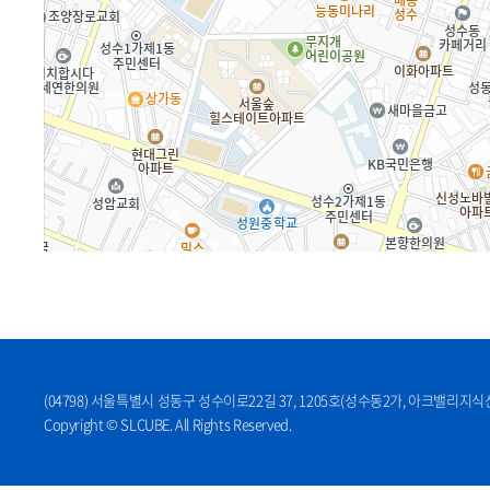
길찾기
(04798) 서울특별시 성동구 성수이로22길 37, 1205호(성수동2가, 아크밸리지식산업센터) TE
Copyright © SLCUBE. All Rights Reserved.